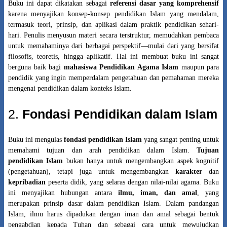
Buku ini dapat dikatakan sebagai
referensi dasar yang komprehensif
karena menyajikan konsep-konsep pendidikan Islam yang mendalam,
termasuk teori, prinsip, dan aplikasi dalam praktik pendidikan sehari-
hari. Penulis menyusun materi secara terstruktur, memudahkan pembaca
untuk memahaminya dari berbagai perspektif—mulai dari yang bersifat
filosofis, teoretis, hingga aplikatif. Hal ini membuat buku ini sangat
berguna baik bagi
mahasiswa Pendidikan Agama Islam
maupun para
pendidik yang ingin memperdalam pengetahuan dan pemahaman mereka
mengenai pendidikan dalam konteks Islam.
2.
Fondasi Pendidikan dalam Islam
Buku ini mengulas
fondasi pendidikan Islam
yang sangat penting untuk
memahami tujuan dan arah pendidikan dalam Islam.
Tujuan
pendidikan Islam
bukan hanya untuk mengembangkan aspek kognitif
(pengetahuan), tetapi juga untuk mengembangkan
karakter
dan
kepribadian
peserta didik, yang selaras dengan nilai-nilai agama. Buku
ini menyajikan hubungan antara
ilmu, iman, dan amal
, yang
merupakan prinsip dasar dalam pendidikan Islam. Dalam pandangan
Islam, ilmu harus dipadukan dengan iman dan amal sebagai bentuk
pengabdian kepada Tuhan dan sebagai cara untuk mewujudkan