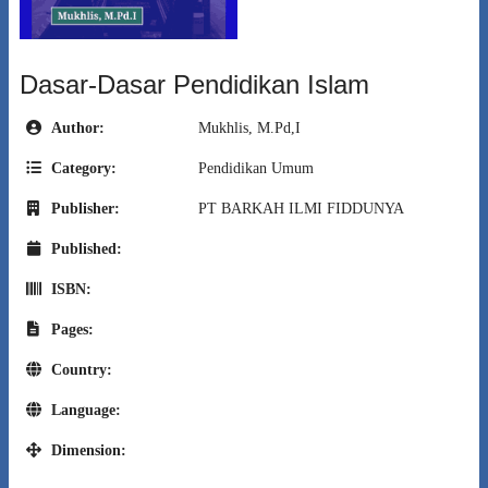
Dasar-Dasar Pendidikan Islam
Author:
Mukhlis, M.Pd,I
Category:
Pendidikan Umum
Publisher:
PT BARKAH ILMI FIDDUNYA
Published:
November 2, 2025
ISBN:
Belum
Pages:
125
Country:
Indonesia
Language:
Indonesia
Dimension:
Ukuran A5: 21 cm x 14,8 cm